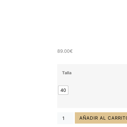
89.00
€
Talla
40
AÑADIR AL CARRIT