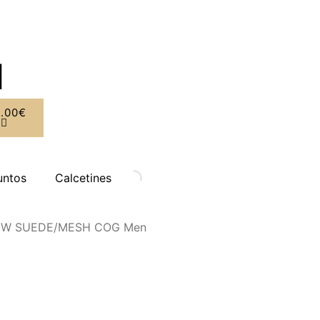
0.00
€
0
untos
Calcetines
OW SUEDE/MESH COG Men