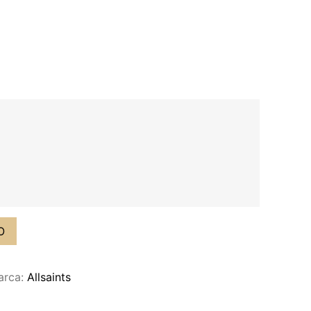
O
arca:
Allsaints