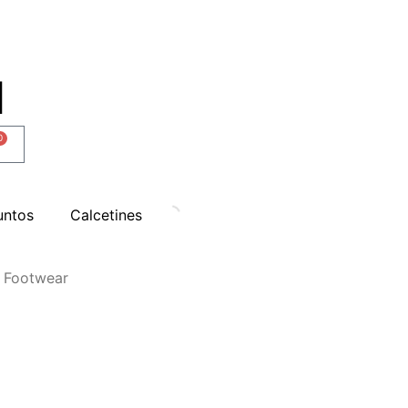
0
untos
Calcetines
k Footwear