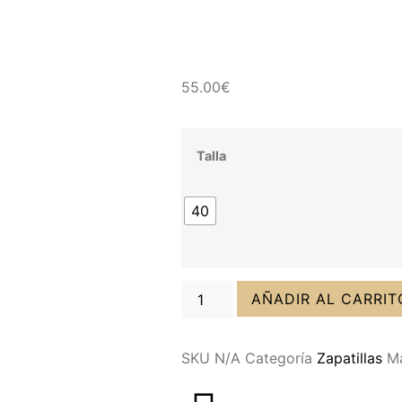
55.00
€
Talla
40
AÑADIR AL CARRIT
SKU
N/A
Categoría
Zapatillas
M