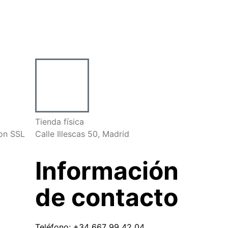
Tienda física
on SSL
Calle Illescas 50, Madrid
Información
de contacto
Teléfono: +34 667 99 42 04